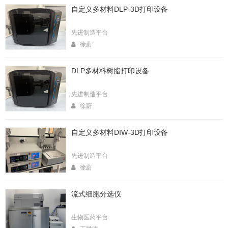
自定义多材料DLP-3D打印设备
先进制造平台
徐蔚
DLP多材料树脂打印设备
先进制造平台
徐蔚
自定义多材料DIW-3D打印设备
先进制造平台
徐蔚
流式细胞分选仪
生物医药平台