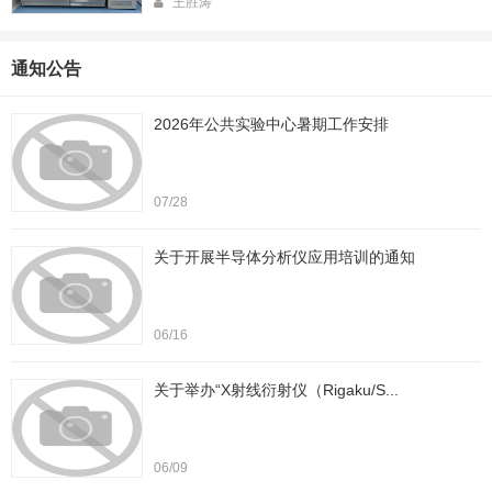
王胜涛
通知公告
2026年公共实验中心暑期工作安排
07/28
关于开展半导体分析仪应用培训的通知
06/16
关于举办“X射线衍射仪（Rigaku/S...
06/09