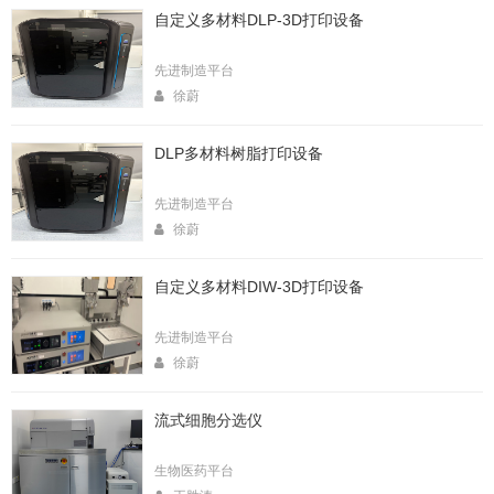
自定义多材料DLP-3D打印设备
先进制造平台
徐蔚
DLP多材料树脂打印设备
先进制造平台
徐蔚
自定义多材料DIW-3D打印设备
先进制造平台
徐蔚
流式细胞分选仪
生物医药平台