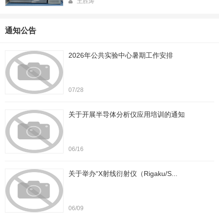
王胜涛
通知公告
2026年公共实验中心暑期工作安排
07/28
关于开展半导体分析仪应用培训的通知
06/16
关于举办“X射线衍射仪（Rigaku/S...
06/09