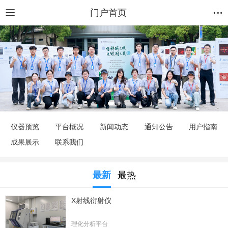
门户首页
仪器预览
平台概况
新闻动态
通知公告
用户指南
成果展示
联系我们
最新
最热
X射线衍射仪
理化分析平台