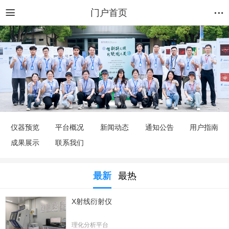
门户首页
仪器预览
平台概况
新闻动态
通知公告
用户指南
成果展示
联系我们
最新
最热
X射线衍射仪
理化分析平台