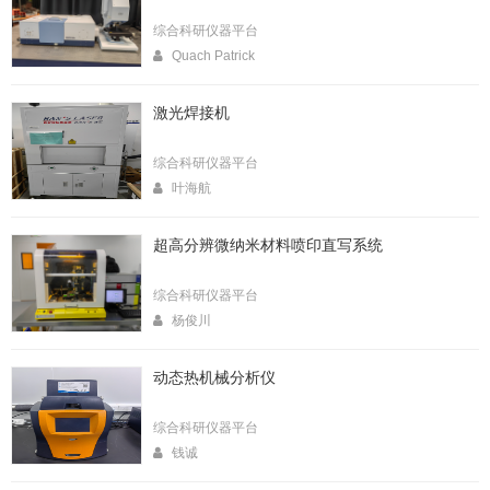
综合科研仪器平台
Quach Patrick
激光焊接机
综合科研仪器平台
叶海航
超高分辨微纳米材料喷印直写系统
综合科研仪器平台
杨俊川
动态热机械分析仪
综合科研仪器平台
钱诚