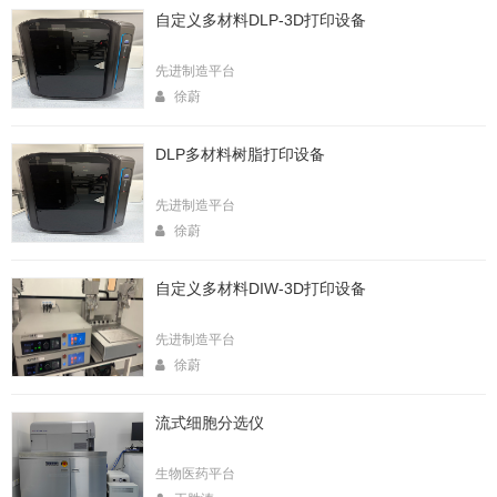
自定义多材料DLP-3D打印设备
先进制造平台
徐蔚
DLP多材料树脂打印设备
先进制造平台
徐蔚
自定义多材料DIW-3D打印设备
先进制造平台
徐蔚
流式细胞分选仪
生物医药平台