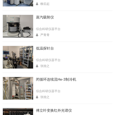
柳后起
蒸汽吸附仪
综合科研仪器平台
严青青
低温探针台
综合科研仪器平台
张拙之
闭循环连续流He-3制冷机
综合科研仪器平台
张拙之
傅立叶变换红外光谱仪