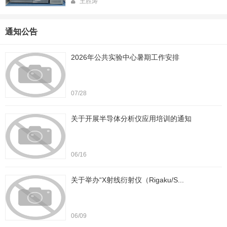
王胜涛
通知公告
2026年公共实验中心暑期工作安排
07/28
关于开展半导体分析仪应用培训的通知
06/16
关于举办“X射线衍射仪（Rigaku/S...
06/09