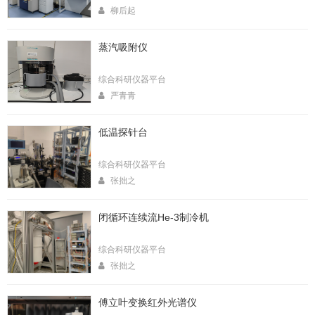
柳后起
蒸汽吸附仪
综合科研仪器平台
严青青
低温探针台
综合科研仪器平台
张拙之
闭循环连续流He-3制冷机
综合科研仪器平台
张拙之
傅立叶变换红外光谱仪