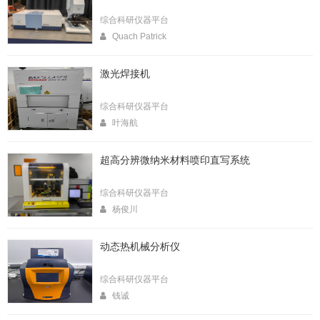
综合科研仪器平台
Quach Patrick
激光焊接机
综合科研仪器平台
叶海航
超高分辨微纳米材料喷印直写系统
综合科研仪器平台
杨俊川
动态热机械分析仪
综合科研仪器平台
钱诚