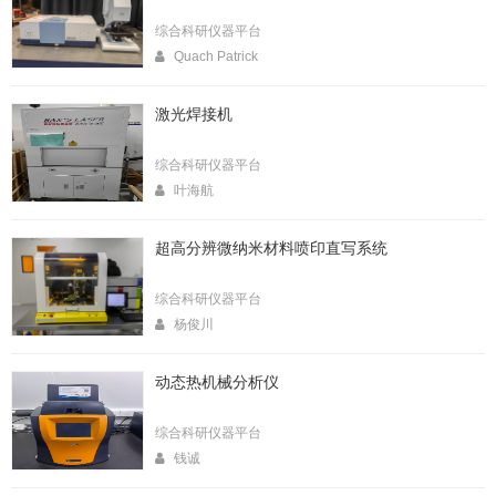
综合科研仪器平台
Quach Patrick
激光焊接机
综合科研仪器平台
叶海航
超高分辨微纳米材料喷印直写系统
综合科研仪器平台
杨俊川
动态热机械分析仪
综合科研仪器平台
钱诚