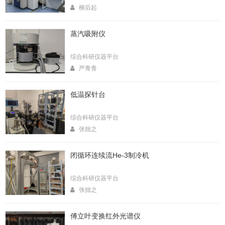
柳后起
蒸汽吸附仪
综合科研仪器平台
严青青
低温探针台
综合科研仪器平台
张拙之
闭循环连续流He-3制冷机
综合科研仪器平台
张拙之
傅立叶变换红外光谱仪