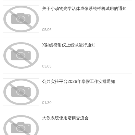
关于小动物光学活体成像系统样机试用的通知
05/06
X射线衍射仪上线试运行通知
03/03
公共实验平台2026年寒假工作安排通知
01/30
大仪系统使用培训交流会