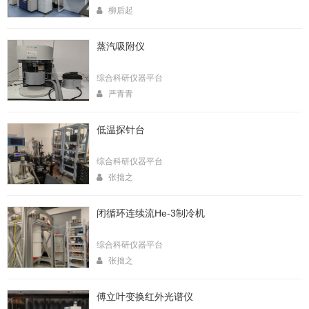
柳后起
蒸汽吸附仪
综合科研仪器平台
严青青
低温探针台
综合科研仪器平台
张拙之
闭循环连续流He-3制冷机
综合科研仪器平台
张拙之
傅立叶变换红外光谱仪