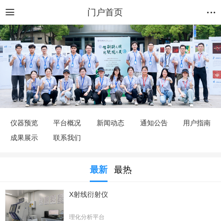
门户首页
仪器预览
平台概况
新闻动态
通知公告
用户指南
成果展示
联系我们
最新
最热
X射线衍射仪
理化分析平台