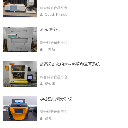
综合科研仪器平台
Quach Patrick
激光焊接机
综合科研仪器平台
叶海航
超高分辨微纳米材料喷印直写系统
综合科研仪器平台
杨俊川
动态热机械分析仪
综合科研仪器平台
钱诚