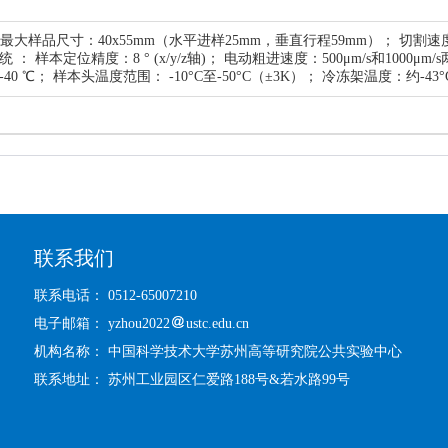
； 最大样品尺寸：40x55mm（水平进样25mm，垂直行程59mm）； 切割速度：慢
统 ： 样本定位精度：8 ° (x/y/z轴)； 电动粗进速度：500μm/s和100
0 ℃； 样本头温度范围： -10°C至-50°C（±3K）； 冷冻架温度：约-43
联系我们
联系电话： 0512-65007210
电子邮箱： yzhou2022
ustc.edu.cn
机构名称： 中国科学技术大学苏州高等研究院公共实验中心
联系地址： 苏州工业园区仁爱路188号&若水路99号