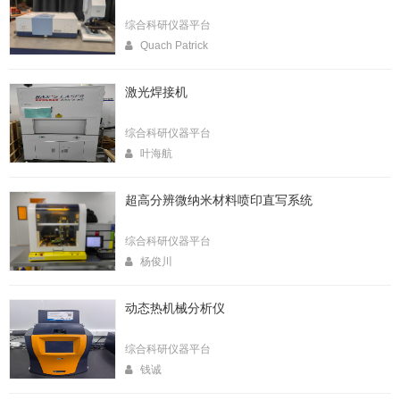
综合科研仪器平台
Quach Patrick
激光焊接机
综合科研仪器平台
叶海航
超高分辨微纳米材料喷印直写系统
综合科研仪器平台
杨俊川
动态热机械分析仪
综合科研仪器平台
钱诚