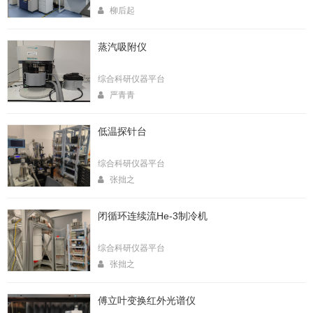
柳后起
蒸汽吸附仪
综合科研仪器平台
严青青
低温探针台
综合科研仪器平台
张拙之
闭循环连续流He-3制冷机
综合科研仪器平台
张拙之
傅立叶变换红外光谱仪