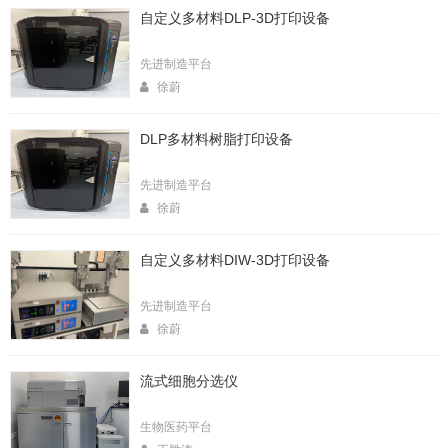
自定义多材料DLP-3D打印设备
先进制造平台
徐蔚
DLP多材料树脂打印设备
先进制造平台
徐蔚
自定义多材料DIW-3D打印设备
先进制造平台
徐蔚
流式细胞分选仪
生物医药平台